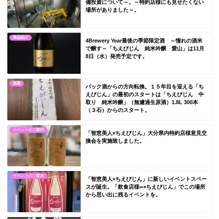
備投資について～。～特約店様にも見せたくない
場所がありました～。
商品紹介
4Brewery Year最後の季節限定酒 ～憧れの酒米
で醸す～「ちえびじん 純米吟醸 愛山」は11月
8日（水）発売予定です。
酒蔵
パック酒からの方向転換。１５年目を迎える「ち
えびじん」の最初のスタートは「ちえびじん 中
取り 純米吟醸」（無濾過生原酒）1.8L 300本
（３石）からのスタート。
イベントのご案内
「智恵美人×ちえびじん」大分県内特約店様意見交
換会を実施致しました。
イベントのご案内
「智恵美人×ちえびじん」に新しいイベントスペー
スが誕生。「飲食店様∞×ちえびじん」でこの場所
から思い出に残るイベントを。