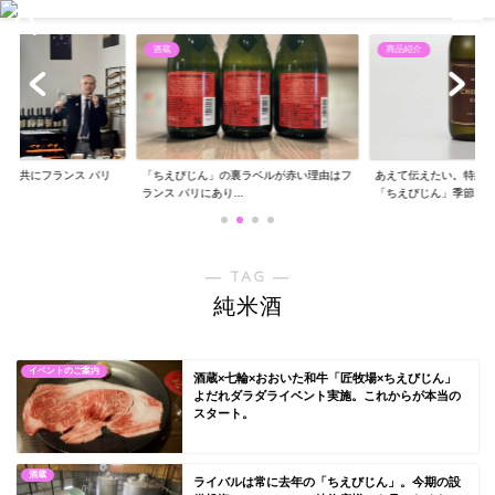
酒蔵
商品紹介
エと共にフランス パリ
「ちえびじん」の裏ラベルが赤い理由はフ
あえて伝えたい。特約
..
ランス パリにあり...
「ちえびじん」季節...
― TAG ―
純米酒
イベントのご案内
酒蔵×七輪×おおいた和牛「匠牧場×ちえびじん」
よだれダラダライベント実施。これからが本当の
スタート。
酒蔵
ライバルは常に去年の「ちえびじん」。今期の設