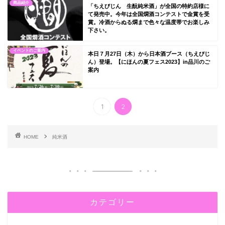
商品紹介
「ちえびじん 生酛純米酒」が全国の特約店様に
て発売中。今年は全国燗酒コンテストで金賞を受
賞。冷酒からぬる燗まで色々な温度帯でお楽しみ
下さい。
イベントのご案内
本日７月27日（木）から日本酒ブース（ちえびじ
ん）登場。【にほんの夏フェス2023】in品川のご
案内
1
2
HOME
純米酒
カテゴリー