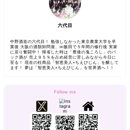
六代目
中野酒造の六代目！ 勉強しなかった東京農業大学を卒
業後 大阪の酒類卸問屋、㈱飯田で５年間の修行後 実家
に戻り奮闘中！ 帰省した時は「豊後の鬼ころし」のパ
ック酒が 売上９５％を占め経営に苦しみながら今日に
至る！ 現在の柱商品「智恵美人×ちえびじん」を醸して
ます！ 夢は「智恵美人×ちえびじん」を世界酒へ！！
Follow me