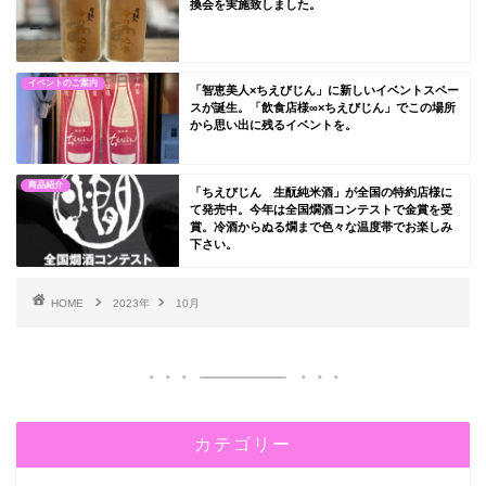
換会を実施致しました。
イベントのご案内
「智恵美人×ちえびじん」に新しいイベントスペー
スが誕生。「飲食店様∞×ちえびじん」でこの場所
から思い出に残るイベントを。
商品紹介
「ちえびじん 生酛純米酒」が全国の特約店様に
て発売中。今年は全国燗酒コンテストで金賞を受
賞。冷酒からぬる燗まで色々な温度帯でお楽しみ
下さい。
HOME
2023年
10月
カテゴリー