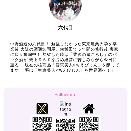
六代目
中野酒造の六代目！ 勉強しなかった東京農業大学を卒
業後 大阪の酒類卸問屋、㈱飯田で５年間の修行後 実家
に戻り奮闘中！ 帰省した時は「豊後の鬼ころし」のパ
ック酒が 売上９５％を占め経営に苦しみながら今日に
至る！ 現在の柱商品「智恵美人×ちえびじん」を醸して
ます！ 夢は「智恵美人×ちえびじん」を世界酒へ！！
Follow me