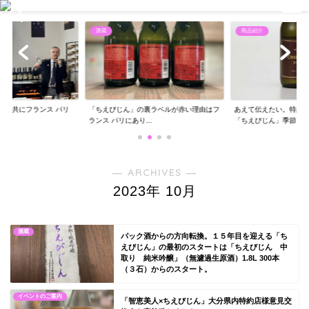
酒蔵
商品紹介
エと共にフランス パリ
「ちえびじん」の裏ラベルが赤い理由はフ
あえて伝えたい。特約
..
ランス パリにあり...
「ちえびじん」季節...
― ARCHIVES ―
2023年 10月
酒蔵
パック酒からの方向転換。１５年目を迎える「ち
えびじん」の最初のスタートは「ちえびじん 中
取り 純米吟醸」（無濾過生原酒）1.8L 300本
（３石）からのスタート。
イベントのご案内
「智恵美人×ちえびじん」大分県内特約店様意見交