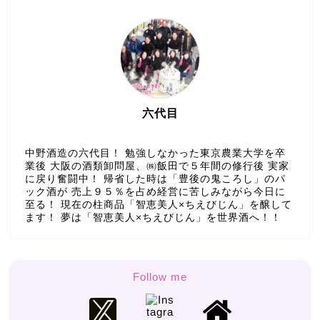
六代目
中野酒造の六代目！ 勉強しなかった東京農業大学を卒
業後 大阪の酒類卸問屋、㈱飯田で５年間の修行後 実家
に戻り奮闘中！ 帰省した時は「豊後の鬼ころし」のパ
ック酒が 売上９５％を占め経営に苦しみながら今日に
至る！ 現在の柱商品「智恵美人×ちえびじん」を醸して
ます！ 夢は「智恵美人×ちえびじん」を世界酒へ！！
Follow me