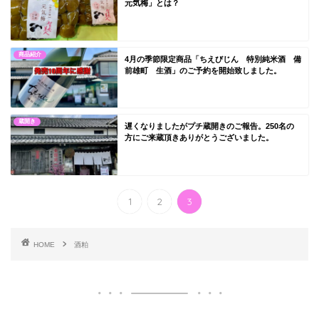
元気梅」とは？
商品紹介
4月の季節限定商品「ちえびじん 特別純米酒 備
前雄町 生酒」のご予約を開始致しました。
蔵開き
遅くなりましたがプチ蔵開きのご報告。250名の
方にご来蔵頂きありがとうございました。
1
2
3
HOME
酒粕