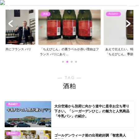
酒蔵
商品紹介
エと共にフランス パリ
「ちえびじん」の裏ラベルが赤い理由はフ
あえて伝えたい。特約
..
ランス パリにあり...
「ちえびじん」季節...
― TAG ―
酒粕
商品紹介
大分空港から別府に向かう道中に是非お立ち寄り
下さい。「シーガーデンひじ」の魅力と人気商品
「牛乳パン」の紹介。
商品紹介
ゴールデンウィーク前の出荷絶好調「智恵美人