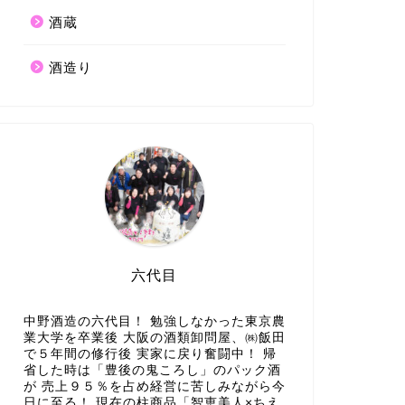
酒蔵
酒造り
六代目
中野酒造の六代目！ 勉強しなかった東京農
業大学を卒業後 大阪の酒類卸問屋、㈱飯田
で５年間の修行後 実家に戻り奮闘中！ 帰
省した時は「豊後の鬼ころし」のパック酒
が 売上９５％を占め経営に苦しみながら今
日に至る！ 現在の柱商品「智恵美人×ちえ