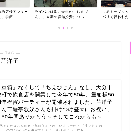
年の「ちえびじ
世界トップソムリエと共にフランス
「ちえびじん」
資につい...
パリで行われたプロ向け...
由はフランス パリ
― TAG ―
芹洋子
「重箱」なくして「ちえびじん」なし。大分市
都町で飲食店を開業して今年で50年。重箱様50
周年祝賀パーティーが開催されました。芹洋子
さん三遊亭歌奴さんも掛けつけ盛大にお祝い。
～50年間ありがとう～そしてこれからも～。
然ですが皆さんは５０年前何をされていましたか？ 「生まれてねぇ～
！」の方が多いのも事実でしょうし幼少期だった方も …