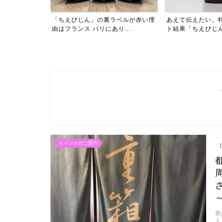
ラベルが赤い理
あえて伝えたい。特約店様アンケー
ライバルは常に去
り...
ト結果「ちえびじん」季節...
ん」。今期の設備投
イベントのご案内
突
よ