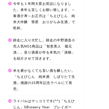
今年も１年間大変お世話になりまし
た。来年も宜しくお願い致します。～
春酒介寿～お正月は「ちえびじん 純
米大吟醸 彗星 おりがらみ生酒」で
乾杯。
師走に入り大忙し。師走の中野酒造小
売人気NO1商品は「智恵美人 蔵元
漬」。造り酒屋が作る本気の「漬物」
を紹介させて頂きます。
米を磨かなくても旨い酒を醸したい。
「ちえびじん 純米酒 しぼりたて生
酒」感謝の15周年記念ラベルにて発
売。
ライバルはマッコリです(^^)「ちえび
じん」5Brewery Year プレイボー