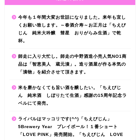
今年も１年間大変お世話になりました。来年も宜し
くお願い致します。～春酒介寿～お正月は「ちえび
じん 純米大吟醸 彗星 おりがらみ生酒」で乾
杯。
師走に入り大忙し。師走の中野酒造小売人気NO1商
品は「智恵美人 蔵元漬」。造り酒屋が作る本気の
「漬物」を紹介させて頂きます。
米を磨かなくても旨い酒を醸したい。「ちえびじ
ん 純米酒 しぼりたて生酒」感謝の15周年記念ラ
ベルにて発売。
ライバルはマッコリです(^^)「ちえびじん」
5Brewery Year プレイボール！１番ショート
「LOVE PINK」発売開始。「ちえびじん LOVE