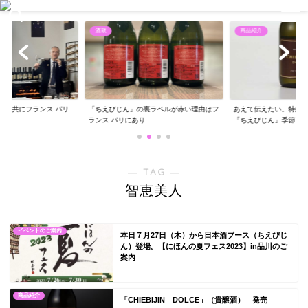
酒蔵
商品紹介
エと共にフランス パリ
「ちえびじん」の裏ラベルが赤い理由はフ
あえて伝えたい。特約
..
ランス パリにあり...
「ちえびじん」季節...
― TAG ―
智恵美人
イベントのご案内
本日７月27日（木）から日本酒ブース（ちえびじ
ん）登場。【にほんの夏フェス2023】in品川のご
案内
商品紹介
「CHIEBIJIN DOLCE」（貴醸酒） 発売