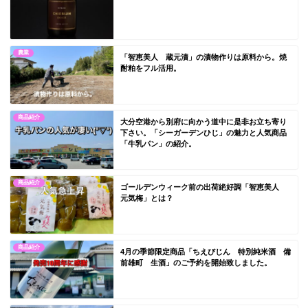
農業
「智恵美人 蔵元漬」の漬物作りは原料から。焼
酎粕をフル活用。
商品紹介
大分空港から別府に向かう道中に是非お立ち寄り
下さい。「シーガーデンひじ」の魅力と人気商品
「牛乳パン」の紹介。
商品紹介
ゴールデンウィーク前の出荷絶好調「智恵美人
元気梅」とは？
商品紹介
4月の季節限定商品「ちえびじん 特別純米酒 備
前雄町 生酒」のご予約を開始致しました。