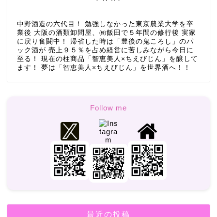
中野酒造の六代目！ 勉強しなかった東京農業大学を卒
業後 大阪の酒類卸問屋、㈱飯田で５年間の修行後 実家
に戻り奮闘中！ 帰省した時は「豊後の鬼ころし」のパ
ック酒が 売上９５％を占め経営に苦しみながら今日に
至る！ 現在の柱商品「智恵美人×ちえびじん」を醸して
ます！ 夢は「智恵美人×ちえびじん」を世界酒へ！！
Follow me
最近の投稿