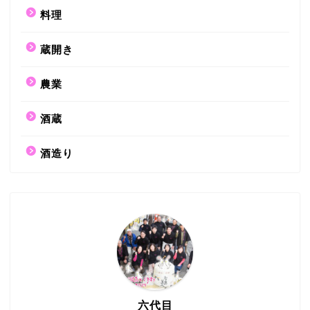
料理
蔵開き
農業
酒蔵
酒造り
六代目