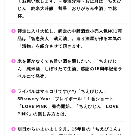
くお願い致します。～春酒介寿～お正月は「ちえび
じん 純米大吟醸 彗星 おりがらみ生酒」で乾
杯。
師走に入り大忙し。師走の中野酒造小売人気NO1商
品は「智恵美人 蔵元漬」。造り酒屋が作る本気の
「漬物」を紹介させて頂きます。
米を磨かなくても旨い酒を醸したい。「ちえびじ
ん 純米酒 しぼりたて生酒」感謝の15周年記念ラ
ベルにて発売。
ライバルはマッコリです(^^)「ちえびじん」
5Brewery Year プレイボール！１番ショート
「LOVE PINK」発売開始。「ちえびじん LOVE
PINK」の楽しみ方とは。
明日からいよいよ１２月。15年目の「ちえびじん」